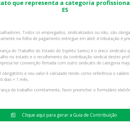
icato que representa a categoria profission
ES
abalhadores. Todos os empregados, sindicalizados ou não, são obriga
etamente na folha de pagamento entregue em abril. A tributação é pre
ança do Trabalho do Estado do Espírito Santo) é o único sindicato qu
alho no estado e o recolhimento da contribuição sindical destes prof
mpresa ter convenção firmada com outro sindicato de categoria major
al obrigatório e seu valor é calculado tendo como referência o salári
30 dias = 1 mês.
urança do trabalho corretamente, favor preencher o formulário eletrô
Clique aqui para gerar a Guia de Contribuição