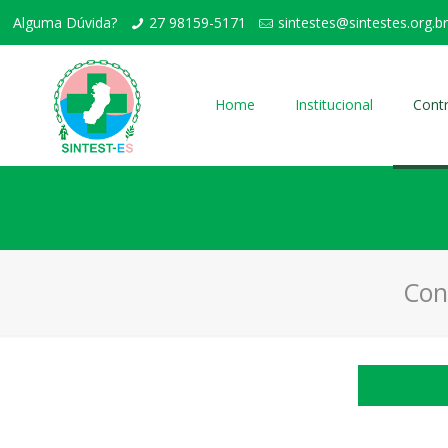
Alguma Dúvida?
27 98159-5171
sintestes@sintestes.org.br
Home
Institucional
Contr
Con