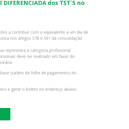
al DIFERENCIADA dos TST´S no
dos a contribuir com o equivalente a um dia de
vista nos artigos 578 e 591 da consolidação
e representa a categoria profissional
issionais deve ser realizado em favor do
itária.
o base (salário da folha de pagamento) do
nico e gerar o boleto no endereço abaixo: