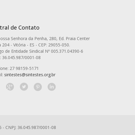
tral de Contato
Nossa Senhora da Penha, 280, Ed. Praia Center
a 204 - Vitória - ES - CEP: 29055-050.
go de Entidade Sindical Nº 005.371.04390-6
: 36.045.987/0001-08
fone: 27 98159-5171
il:
sintestes@sintestes.org.br
6 - CNPJ: 36.045.987/0001-08