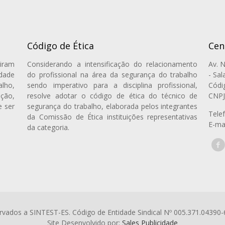
Código de Ética
Cen
iram
Considerando a intensificação do relacionamento
Av. 
idade
do profissional na área da segurança do trabalho
- Sal
lho,
sendo imperativo para a disciplina profissional,
Códi
ção,
resolve adotar o código de ética do técnico de
CNPJ
e ser
segurança do trabalho, elaborada pelos integrantes
Tele
da Comissão de Ética instituições representativas
E-ma
da categoria.
vados a SINTEST-ES. Código de Entidade Sindical Nº 005.371.04390-
Site Desenvolvido por:
Sales Publicidade