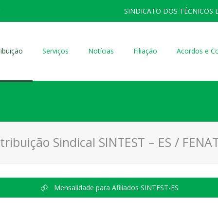
SINDICATO DOS TÉCNICOS 
ibuição
Serviços
Notícias
Filiação
Acordos e C
tribuição Sindical SINTEST – ES / FENA
Mensalidade para Afiliados SINTEST-ES